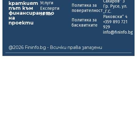
Сахаров“ 3
краткият
Услуги
Политика за
Гр. Русе, ул.
път към
Експерти
поверителност
„Г.С.
финансирането
За нас
Раковски“ 4
на
Политика за
+359 893 721
проекти
бисквитките
929
info@fininfo.bg
@2026 Fininfo.bg - Всички права запазени