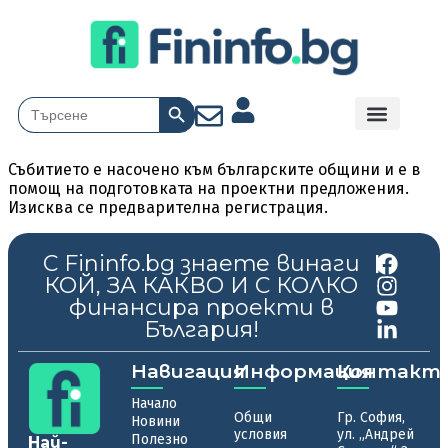
Search Button
Search
for:
Събитието е насочено към българските общини и е в
помощ на подготовката на проектни предложения.
Изисква се предварителна регистрация.
С Fininfo.bg знаете винаги
|
КОЙ, ЗА КАКВО И С КОЛКО
финансира проекти в
България!
Навигация
Информация
Контакт
Начало
Общи
Гр. София,
Новини
условия
ул. „Андрей
Полезно
Най-