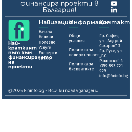
финансира проекти в
България!
Навигация
Информация
Контакт
Начало
Общи
Гр. София,
Новини
условия
ул. „Андрей
Полезно
Най-
Сахаров“ 3
краткият
Услуги
Политика за
Гр. Русе, ул.
път към
Експерти
поверителност
„Г.С.
финансирането
За нас
Раковски“ 4
на
Политика за
+359 893 721
проекти
бисквитките
929
info@fininfo.bg
@2026 Fininfo.bg - Всички права запазени