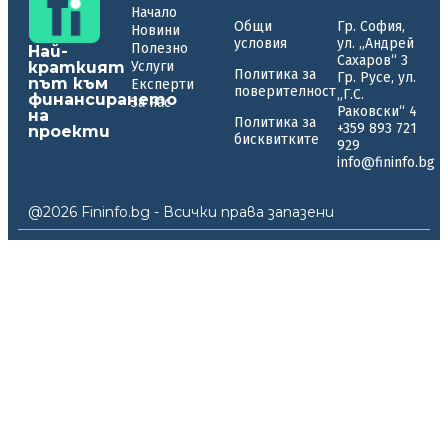
Начало
Общи
Гр. София,
Новини
условия
ул. „Андрей
Полезно
Най-
Сахаров“ 3
краткият
Услуги
Политика за
Гр. Русе, ул.
път към
Експерти
поверителност
„Г.С.
финансирането
За нас
Раковски“ 4
на
Политика за
+359 893 721
проекти
бисквитките
929
info@fininfo.bg
@2026 Fininfo.bg - Всички права запазени