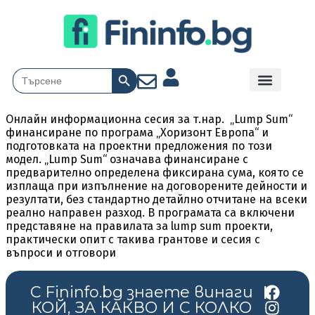
Search Button
Search
for:
Онлайн информационна сесия за т.нар. „Lump Sum“
финансиране по програма „Хоризонт Европа“ и
подготовката на проектни предложения по този
модел. „Lump Sum“ означава финансиране с
предварително определена фиксирана сума, която се
изплаща при изпълнение на договорените дейности и
резултати, без стандартно детайлно отчитане на всеки
реално направен разход. В програмата са включени
представяне на правилата за lump sum проекти,
практически опит с такива грантове и сесия с
въпроси и отговори
С Fininfo.bg знаете винаги
|
КОЙ, ЗА КАКВО И С КОЛКО