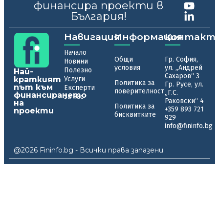
финансира проекти в
България!
Навигация
Информация
Контакт
Начало
Общи
Гр. София,
Новини
условия
ул. „Андрей
Полезно
Най-
Сахаров“ 3
краткият
Услуги
Политика за
Гр. Русе, ул.
път към
Експерти
поверителност
„Г.С.
финансирането
За нас
Раковски“ 4
на
Политика за
+359 893 721
проекти
бисквитките
929
info@fininfo.bg
@2026 Fininfo.bg - Всички права запазени