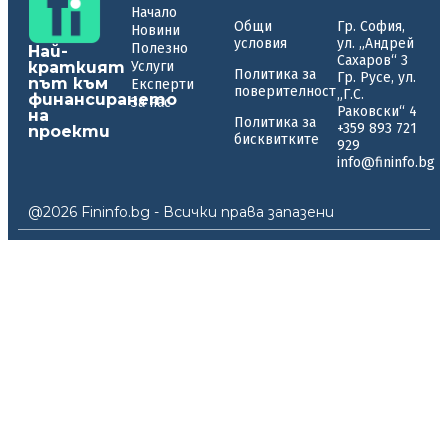
Начало
Общи
Гр. София,
Новини
условия
ул. „Андрей
Полезно
Най-
Сахаров“ 3
краткият
Услуги
Политика за
Гр. Русе, ул.
път към
Експерти
поверителност
„Г.С.
финансирането
За нас
Раковски“ 4
на
Политика за
+359 893 721
проекти
бисквитките
929
info@fininfo.bg
@2026 Fininfo.bg - Всички права запазени