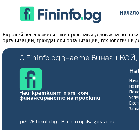
Начал
Европейската комисия ще представи условията по пока
организации, граждански организации, технологични д
С Fininfo.bg знаете винаги КОЙ
На
Нача
Нов
Пол
Най-краткият път към
финансирането на проекти
Услу
Експ
За н
@2026 Fininfo.bg - Всички права запазени