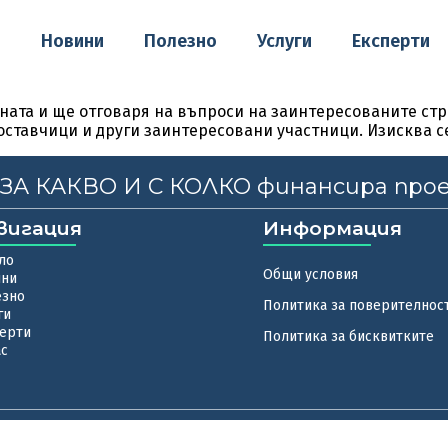
о
Новини
Полезно
Услуги
Експерти
ната и ще отговаря на въпроси на заинтересованите стр
оставчици и други заинтересовани участници. Изисква 
, ЗА КАКВО И С КОЛКО финансира про
вигация
Информация
ло
Общи условия
ини
езно
Политика за поверителнос
ги
ерти
Политика за бисквитките
ас