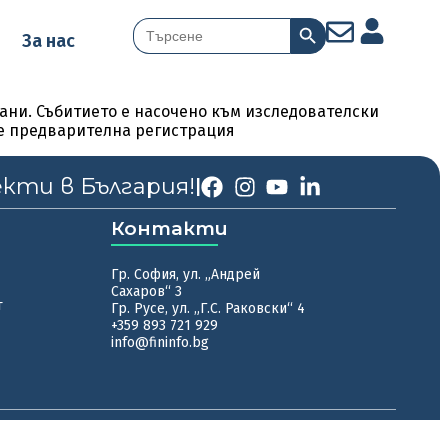
Search Button
Search
За нас
for:
ани. Събитието е насочено към изследователски
се предварителна регистрация
екти в България!
|
Контакти
Гр. София, ул. „Андрей
Сахаров“ 3
т
Гр. Русе, ул. „Г.С. Раковски“ 4
+359 893 721 929
info@fininfo.bg