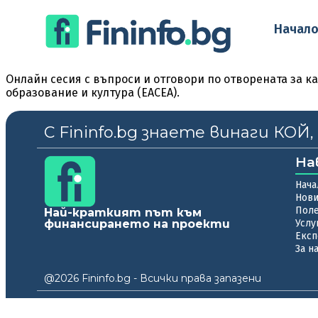
Начал
Онлайн сесия с въпроси и отговори по отворената за к
образование и култура (EACEA).
С Fininfo.bg знаете винаги КОЙ
На
Нача
Нов
Пол
Най-краткият път към
финансирането на проекти
Услу
Експ
За н
@2026 Fininfo.bg - Всички права запазени