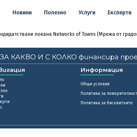
о
Новини
Полезно
Услуги
Експерти
андидатстване покана Networks of Towns (Мрежа от градо
, ЗА КАКВО И С КОЛКО финансира про
вигация
Информация
ло
Общи условия
ини
езно
Политика за поверителнос
ги
ерти
Политика за бисквитките
ас