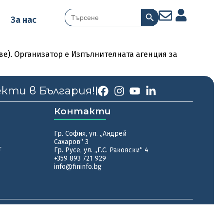
Search Button
Search
За нас
for:
ве). Организатор е Изпълнителната агенция за
екти в България!
|
Контакти
Гр. София, ул. „Андрей
Сахаров“ 3
т
Гр. Русе, ул. „Г.С. Раковски“ 4
+359 893 721 929
info@fininfo.bg