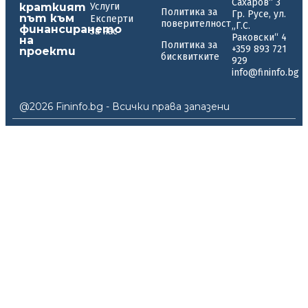
Сахаров“ 3
краткият
Услуги
Политика за
Гр. Русе, ул.
път към
Експерти
поверителност
„Г.С.
финансирането
За нас
Раковски“ 4
на
Политика за
+359 893 721
проекти
бисквитките
929
info@fininfo.bg
@2026 Fininfo.bg - Всички права запазени