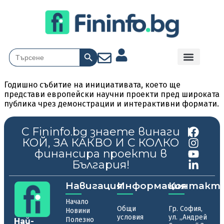
Search Button
Search
for:
Годишно събитие на инициативата, което ще
представи европейски научни проекти пред широката
публика чрез демонстрации и интерактивни формати.
С Fininfo.bg знаете винаги
|
КОЙ, ЗА КАКВО И С КОЛКО
финансира проекти в
България!
Навигация
Информация
Контакт
Начало
Общи
Гр. София,
Новини
условия
ул. „Андрей
Полезно
Най-