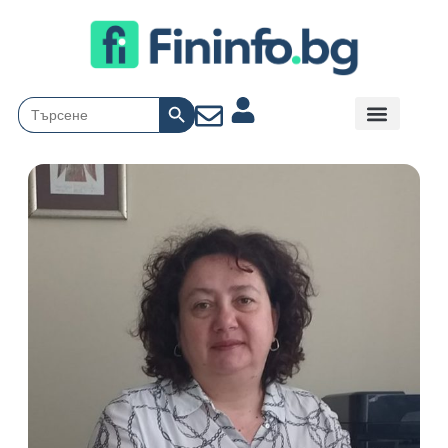
Search Button
Search
for: