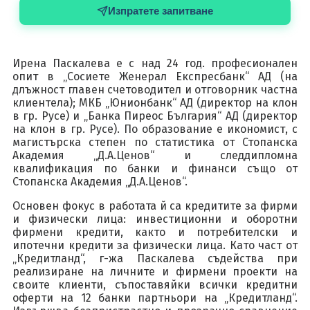
Изпратете запитване
Ирена Паскалева е с над 24 год. професионален
опит в „Сосиете Женерал Експресбанк“ АД (на
длъжност главен счетоводител и отговорник частна
клиентела); МКБ „Юнионбанк“ АД (директор на клон
в гр. Русе) и „Банка Пиреос България“ АД (директор
на клон в гр. Русе). По образование е икономист, с
магистърска степен по статистика от Стопанска
Академия „Д.А.Ценов“ и следдипломна
квалификация по банки и финанси също от
Стопанска Академия „Д.А.Ценов“.
Основен фокус в работата й са кредитите за фирми
и физически лица: инвестиционни и оборотни
фирмени кредити, както и потребителски и
ипотечни кредити за физически лица. Като част от
„Кредитланд“, г-жа Паскалева съдейства при
реализиране на личните и фирмени проекти на
своите клиенти, съпоставяйки всички кредитни
оферти на 12 банки партньори на „Кредитланд“.