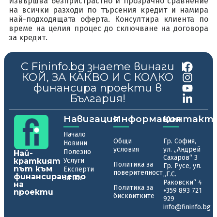
Извършва безпристрастно и прозрачно сравнение
на всички разходи по търсения кредит и намира
най-подходящата оферта. Консултира клиента по
време на целия процес до сключване на договора
за кредит.
С Fininfo.bg знаете винаги
|
КОЙ, ЗА КАКВО И С КОЛКО
финансира проекти в
България!
Навигация
Информация
Контакт
Начало
Общи
Гр. София,
Новини
условия
ул. „Андрей
Полезно
Най-
Сахаров“ 3
краткият
Услуги
Политика за
Гр. Русе, ул.
път към
Експерти
поверителност
„Г.С.
финансирането
За нас
Раковски“ 4
на
Политика за
+359 893 721
проекти
бисквитките
929
info@fininfo.bg