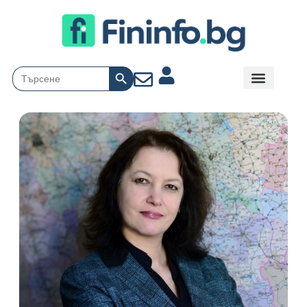
Search Button
Search
for: