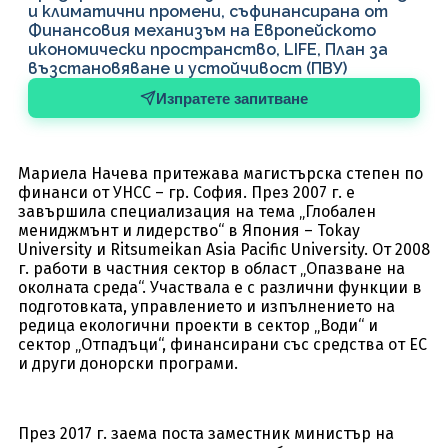
и климатични промени, съфинансирана от
Финансовия механизъм на Европейското
икономически пространство, LIFE, План за
възстановяване и устойчивост (ПВУ)
Изпратете запитване
Мариела Начева притежава магистърска степен по
финанси от УНСС – гр. София. През 2007 г. е
завършила специализация на тема „Глобален
мениджмънт и лидерство“ в Япония – Tokay
University и Ritsumeikan Asia Pacific University. От 2008
г. работи в частния сектор в област „Опазване на
околната среда“. Участвала е с различни функции в
подготовката, управлението и изпълнението на
редица екологични проекти в сектор „Води“ и
сектор „Отпадъци“, финансирани със средства от ЕС
и други донорски програми.
През 2017 г. заема поста заместник министър на