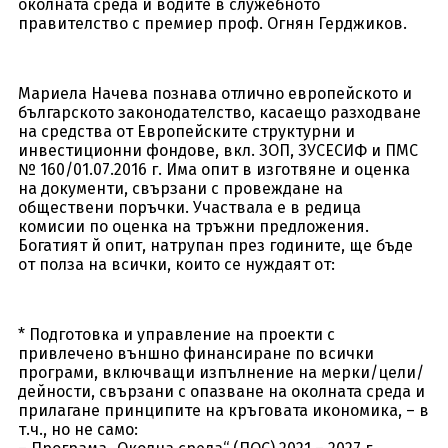
околната среда и водите в служебното
правителство с премиер проф. Огнян Герджиков.
Мариела Начева познава отлично европейското и
българското законодателство, касаещо разходване
на средства от Европейските структурни и
инвестиционни фондове, вкл. ЗОП, ЗУСЕСИФ и ПМС
№ 160/01.07.2016 г. Има опит в изготвяне и оценка
на документи, свързани с провеждане на
обществени поръчки. Участвала е в редица
комисии по оценка на тръжни предложения.
Богатият й опит, натрупан през годините, ще бъде
от полза на всички, които се нуждаят от:
* Подготовка и управление на проекти с
привлечено външно финансиране по всички
програми, включващи изпълнение на мерки/цели/
дейности, свързани с опазване на околната среда и
прилагане принципите на кръговата икономика, – в
т.ч., но не само: