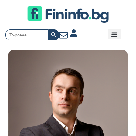
Search Button
Search
for: