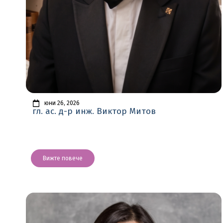
юни 26, 2026
гл. ас. д-р инж. Виктор Митов
Вижте повече