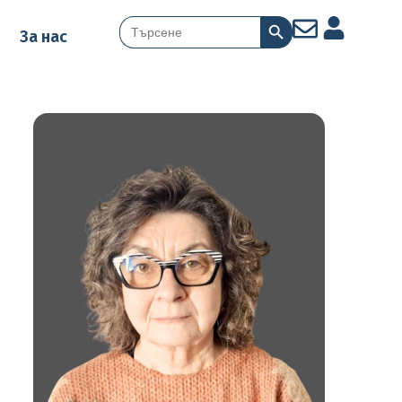
Search Button
Search
За нас
for: