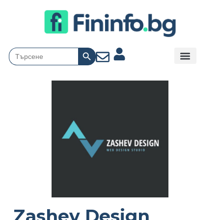
Search Button
Search
for:
Zashev Design