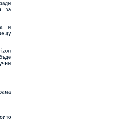
оради
и за
та и
рещу
rizon
бъде
учни
рама
оито