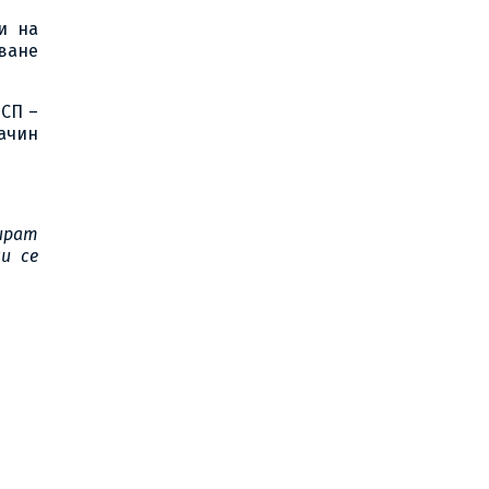
и на
ване
МСП –
начин
ират
и се