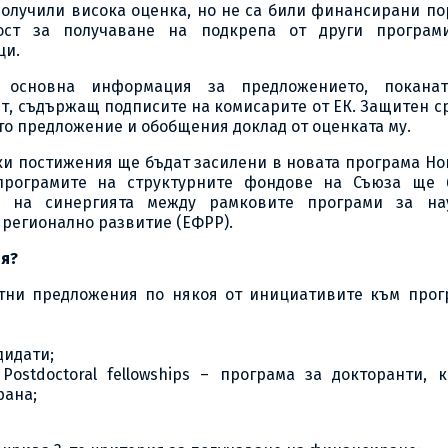
 получили висока оценка, но не са били финансирани п
ост за получаване на подкрепа от други програм
ци.
жа основна информация за предложението, покана
т, съдържащ подписите на комисарите от ЕК. Защитен с
то предложение и обобщения доклад от оценката му.
ки постижения ще бъдат засилени в новата програма Ho
 програмите на структурните фондове на Съюза ще 
е на синергията между рамковите програми за на
 регионално развитие (ЕФРР).
ия?
ктни предложения по някоя от инициативите към прог
дидати;
stdoctoral fellowships – програма за докторанти, к
рана;