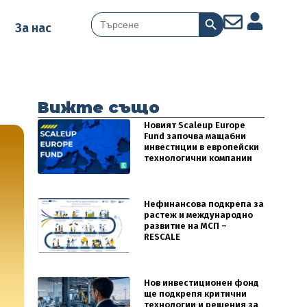
Search Button
Search
За нас
for:
Вижте също
Новият Scaleup Europe
Fund започва мащабни
инвестиции в европейски
технологични компании
Нефинансова подкрепа за
растеж и международно
развитие на МСП –
RESCALE
Нов инвестиционен фонд
ще подкрепя критични
технологии и решения за