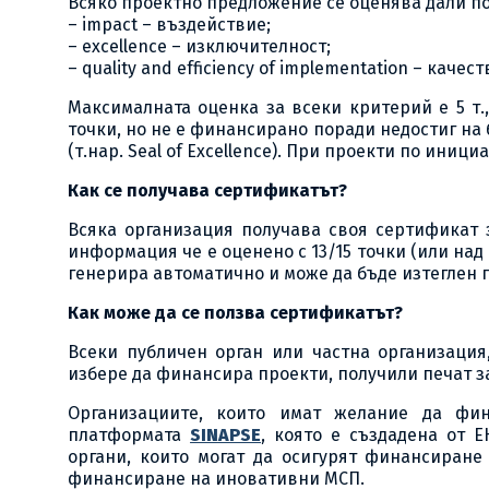
Всяко проектно предложение се оценява дали п
– impact – въздействие;
– excellence – изключителност;
– quality and efficiency of implementation – кач
Максималната оценка за всеки критерий е 5 т.,
точки, но не е финансирано поради недостиг на
(т.нар. Seal of Excellence). При проекти по иниц
Как се получава сертификатът?
Всяка организация получава своя сертификат 
информация че е оценено с 13/15 точки (или над
генерира автоматично и може да бъде изтеглен 
Как може да се ползва сертификатът?
Всеки публичен орган или частна организация
избере да финансира проекти, получили печат з
Организациите, които имат желание да фи
платформата
SINAPSE
, която е създадена от 
органи, които могат да осигурят финансиране
финансиране на иновативни МСП.