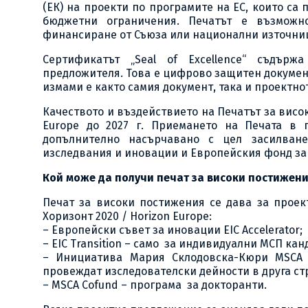
(ЕК) на проекти по програмите на ЕС, които са
бюджетни ограничения. Печатът е възможн
финансиране от Съюза или национални източни
Сертификатът „Seal of Excellence“ съдър
предложителя. Това е цифрово защитен докумен
измами е както самия документ, така и проектно
Качеството и въздействието на Печатът за висо
Europe до 2027 г. Приемането на Печата в
допълнително насърчавано с цел засилван
изследвания и иновации и Европейския фонд за
Кой може да получи печат за високи постижен
Печат за високи постижения се дава за прое
Хоризонт 2020 / Horizon Europe:
– Европейски съвет за иновации EIC Accelerator;
– EIC Transition – само за индивидуални МСП кан
– Инициатива Мария Склодовска-Кюри MSCA Po
провеждат изследователски дейности в друга ст
– MSCA Cofund – програма за докторанти.