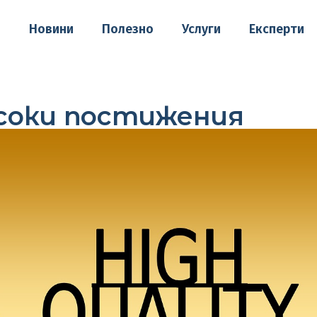
о
Новини
Полезно
Услуги
Експерти
исоки постижения