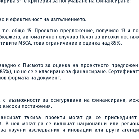
окрива 3-те критерия за получаване на финансиране:
ество и ефективност на изпълнението.
 т.е. общо 15. Проектно предложение, получило 13 и п
 бюджета, автоматично получава Печат за високи пости
иативите MSCA, това ограничение е оценка над 85%.
заедно с Писмото за оценка на проектното предложени
 85%), но не се е класирано за финансиране. Сертификат
под формата на документ.
, с възможности за осигуряване на финансиране, мож
а високи постижения.
нансират такива проекти могат да се присъединят
ЕК. В нея могат да се включат национални или регион
 за научни изследвания и иновации или други агенци