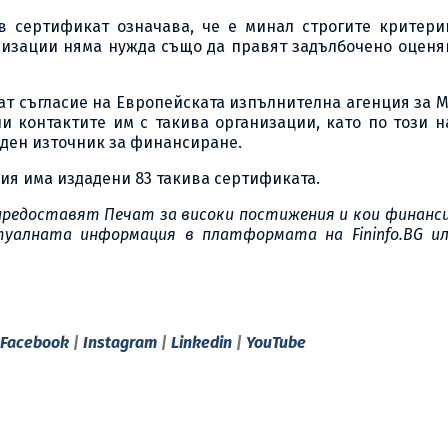
в сертификат означава, че е минал строгите критери
низации няма нужда също да правят задълбочено оценя
дат съгласие на Европейската изпълнителна агенция за 
ели контактите им с такива организации, като по този 
ден източник за финансиране.
рия има издадени 83 такива сертификата.
 предоставят Печат за високи постижения и кои финанс
туалната информация в платформата на Fininfo.BG ил
Facebook
|
Instagram
|
Linkedin
|
YouTube