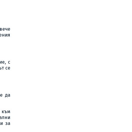
овече
жения
е, с
ът се
е да
 към
ални
и за